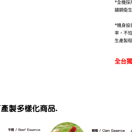
*全機採
鏽鋼衛
*機身設
率，不
生產製
全台獨