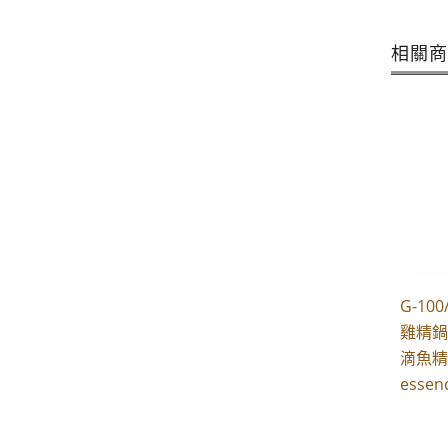
相關
G-1
雞精鍋
滴魚精
essen