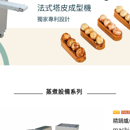
蒸煮設備系列
精鍋爐/
machi