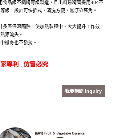
用食品級不鏽鋼等級製造，且出料雞精管採用304不
生等級，設計可快拆式，清洗方便，無汙染死角。
計多層保溫隔熱，使加熱製程中，大大提升工作效
怕熱源流失。
程中機身也不發燙。
家專利 . 仿冒必究
我要詢問 Inquiry