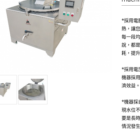
*採用電
熱，讓
每一段
說，都
耗，提
*採用電
機器採用
濟效益
*機器採
現水位
要是長
情況發