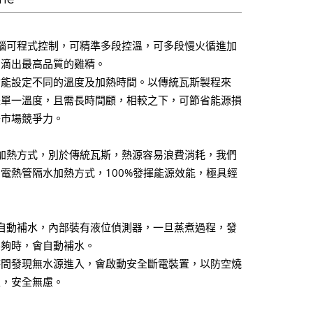
腦可程式控制，可精準多段控溫，可多段慢火循進加
您滴出最高品質的雞精。
均能設定不同的溫度及加熱時間。以傳統瓦斯製程來
是單一溫度，且需長時間顧，相較之下，可節省能源損
升市場競爭力。
加熱方式，別於傳統瓦斯，熱源容易浪費消耗，我們
電熱管隔水加熱方式，100%發揮能源效能，極具經
。
自動補水，內部裝有液位偵測器，一旦蒸煮過程，發
不夠時，會自動補水。
時間發現無水源進入，會啟動安全斷電裝置，以防空燒
生，安全無慮。