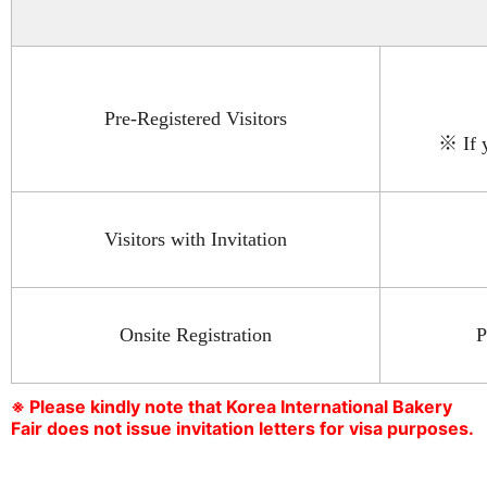
Pre-Registered Visitors
※ If y
Visitors with Invitation
Onsite Registration
P
※ Please kindly note that Korea International Bakery
Fair does not issue invitation letters for visa purposes.