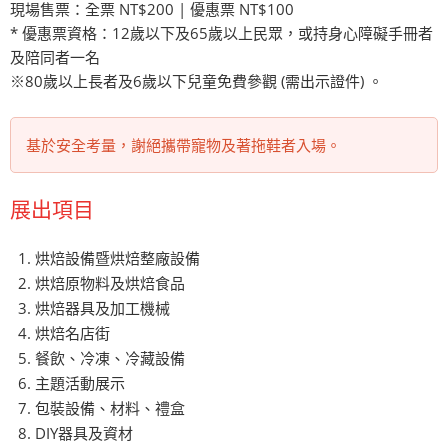
現場售票：全票 NT$200 | 優惠票 NT$100
* 優惠票資格：12歲以下及65歲以上民眾，或持身心障礙手冊者
及陪同者一名
※80歲以上長者及6歲以下兒童免費參觀 (需出示證件) 。
基於安全考量，謝絕攜帶寵物及著拖鞋者入場。
展出項目
烘焙設備暨烘焙整廠設備
烘焙原物料及烘焙食品
烘焙器具及加工機械
烘焙名店街
餐飲、冷凍、冷藏設備
主題活動展示
包裝設備、材料、禮盒
DIY器具及資材