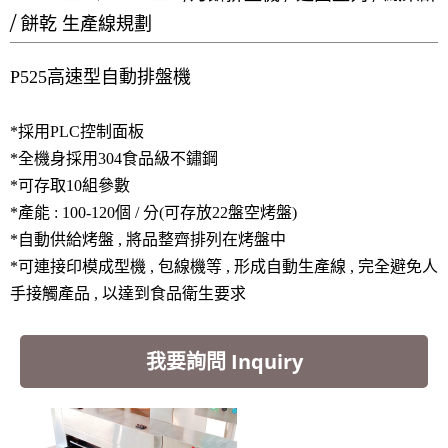
/ 餅乾 生產線規劃
P525高速型自動排盤機
*採用PLC控制面板
*全機身採用304食品級不鏽鋼
*可存取10組參數
*產能 : 100-120個 / 分(可存放22盤空烤盤)
*自動供給烤盤 , 將品整齊排列在烤盤中
*可連接印模成型機 , 包線機等 , 形成自動生產線 , 完全避免人
手接觸產品 , 以達到食品衛生要求
我要詢問 Inquiry