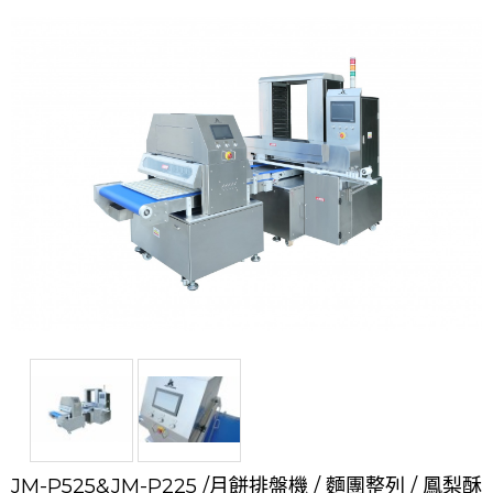
JM-P525&JM-P225 /月餅排盤機 / 麵團整列 / 鳳梨酥