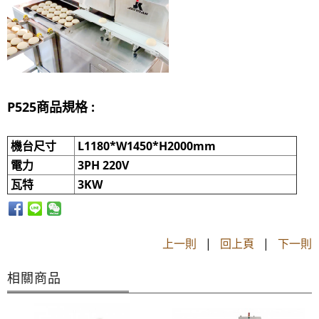
P525商品規格
:
機台尺寸
L1180*W1450*H2000mm
電力
3PH 220V
瓦特
3KW
上一則
|
回上頁
|
下一則
相關商品