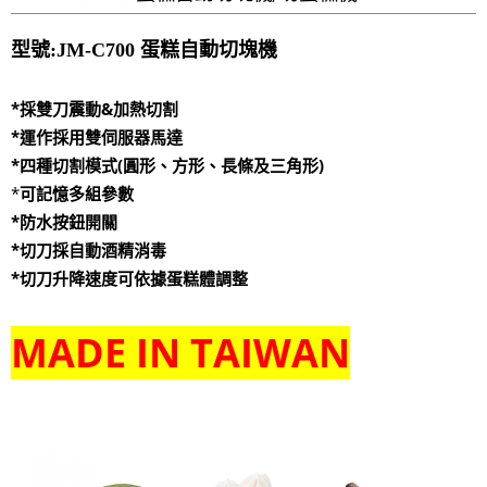
型號:JM-C700 蛋糕自動切塊機
*採雙刀震動&加熱切割
*
運作採用雙伺服器馬達
*
四種切割模式(圓形、方形、長條及三角形)
*
可記憶多組參數
*
防水按鈕開關
*
切刀採自動酒精消毒
*切刀升降速度可依據蛋糕體調整
MADE IN TAIWAN