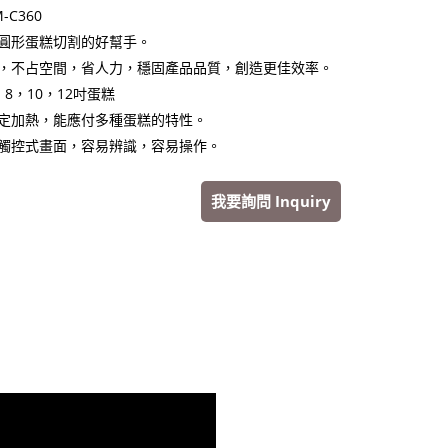
-C360
圓形蛋糕切割的好幫手。
，不占空間，省人力，穩固產品品質，創造更佳效率。
8，10，12吋蛋糕
定加熱，能應付多種蛋糕的特性。
觸控式畫面，容易辨識，容易操作。
我要詢問 Inquiry