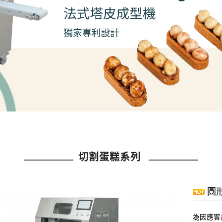
切割蛋糕系列
圓形
為因應客