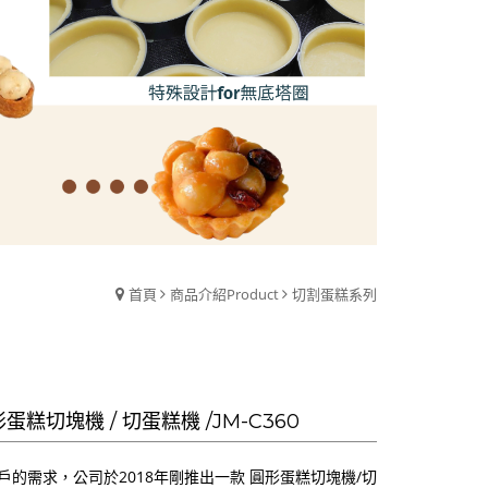
首頁
商品介紹Product
切割蛋糕系列
蛋糕切塊機 / 切蛋糕機 /JM-C360
戶的需求，公司於2018年剛推出一款 圓形蛋糕切塊機/切