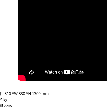
L810 *W 830 *H 1300 mm
5 kg
相220V