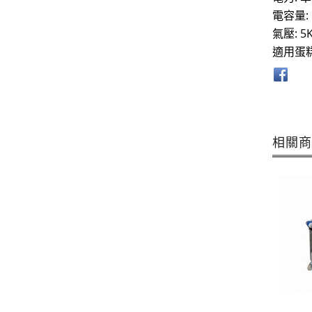
電容量: 
氣壓: 5
適用蛋糕尺
相關