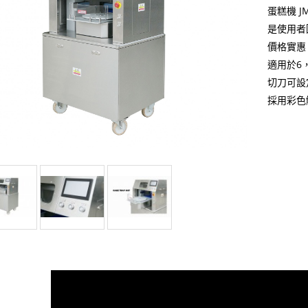
蛋糕機 JM
是使用者
價格實惠
適用於6，
切刀可設
採用彩色