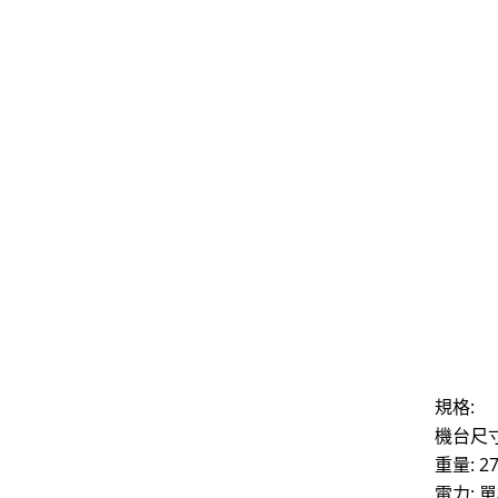
規格:
機台尺寸:
重量: 27
電力: 單