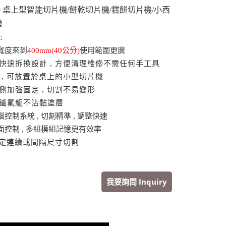
309 桌上型智能切片機/餅乾切片機/糕餅切片機/小西
機
:
寬度來到
4
00mm(40公分)
使用範圍更廣
快速拆換設計 , 方便清理維修不需任何手工具
 , 可放置於桌上的小型切片機
側加強固定 , 切割不易變形
採鐵氟龍不沾黏塗層
控制系統 , 切割精準 , 調整快速
面控制 , 多組模組記憶更有效率
定連續或間隔尺寸切割
我要詢問 Inquiry