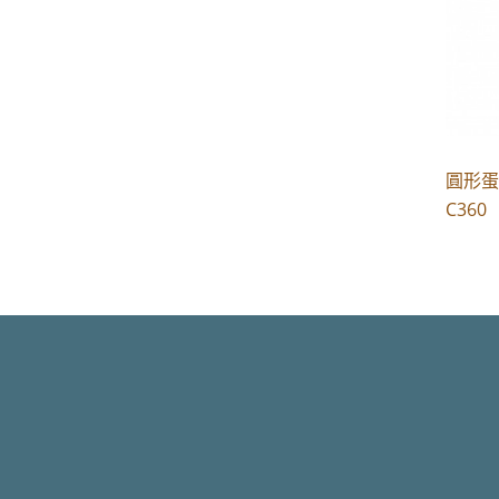
圓形蛋糕
C360