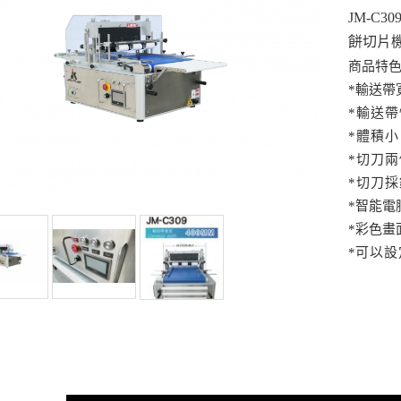
JM-C
餅切片
商品特色
*輸送帶
*輸送帶
*體積小
*切刀兩
*切刀
*智能電腦
*彩色畫
*
可以設