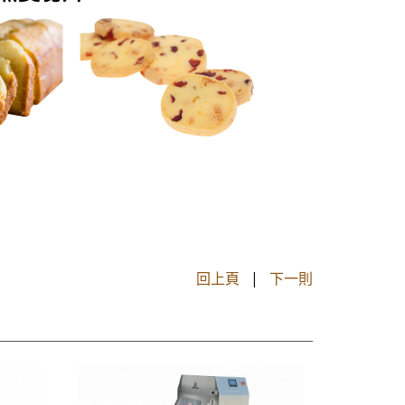
回上頁
|
下一則