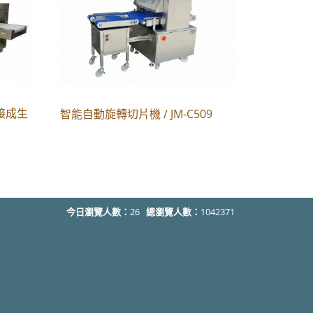
接成生
智能自動旋轉切片機 / JM-C509
今日瀏覽人數：
26
總瀏覽人數：
1042371